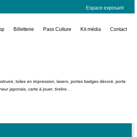
Espace exposant
op
Billetterie
Pass Culture
Kit média
Contact
truire, toiles en impression, lasers, portes badges décoré, porte
ur japonais, carte à jouer, tirelire…