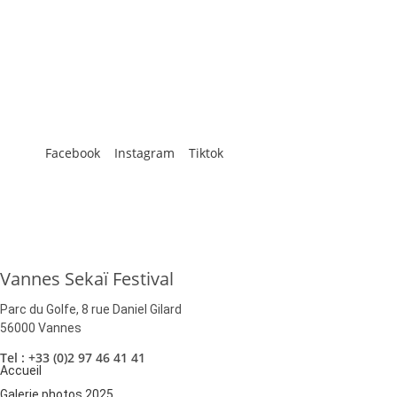
Restons
Connectés
Restez informés de nos dernières
actualités en nous suivant sur les réseaux
sociaux !
Facebook
Instagram
Tiktok
Nous contacter
Vannes Sekaï Festival
Parc du Golfe, 8 rue Daniel Gilard
56000 Vannes
Tel : +33 (0)2 97 46 41 41
Accueil
Galerie photos 2025