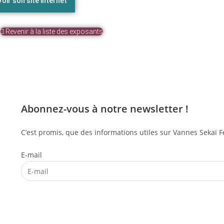
Voir son site internet
Revenir à la liste des exposants
Abonnez-vous à notre newsletter !
C’est promis, que des informations utiles sur Vannes Sekaï Fe
E-mail
S'abonner