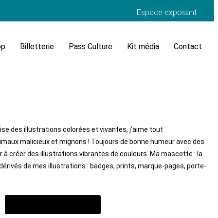
Espace exposant
op
Billetterie
Pass Culture
Kit média
Contact
alise des illustrations colorées et vivantes, j’aime tout
nimaux malicieux et mignons ! Toujours de bonne humeur avec des
sir à créer des illustrations vibrantes de couleurs. Ma mascotte : la
dérivés de mes illustrations : badges, prints, marque-pages, porte-
Voir son site internet