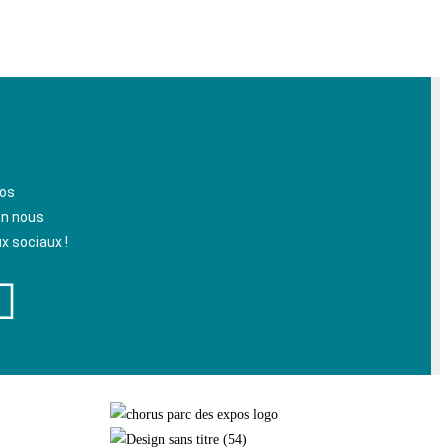
nos
en nous
x sociaux !